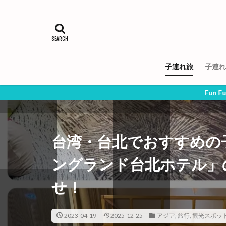
子連れ旅
子連れ
Fun Fun Mammyでは
台湾・台北でおすすめの
ングランド台北ホテル」
せ！
2023-04-19
2025-12-25
アジア
,
旅行
,
観光スポッ