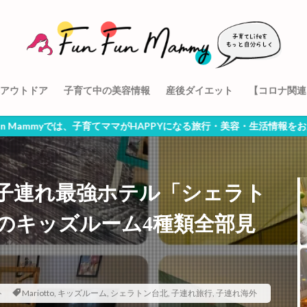
アウトドア
子育て中の美容情報
産後ダイエット
【コロナ関連
、子育てママがHAPPYになる旅行・美容・生活情報をお届けしています
子連れ最強ホテル「シェラト
のキッズルーム4種類全部見
ト
Mariotto
,
キッズルーム
,
シェラトン台北
,
子連れ旅行
,
子連れ海外