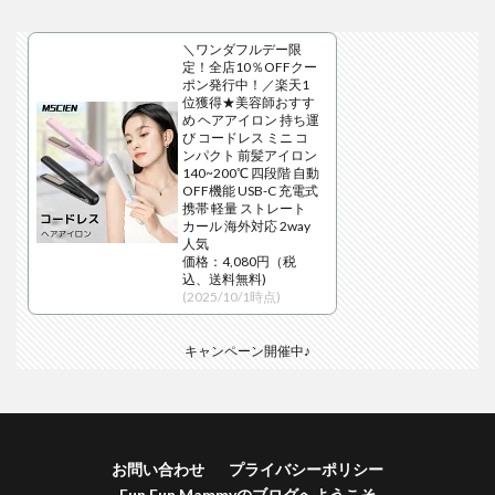
＼ワンダフルデー限
定！全店10％OFFクー
ポン発行中！／楽天1
位獲得★美容師おすす
め ヘアアイロン 持ち運
び コードレス ミニ コ
ンパクト 前髪アイロン
140~200℃ 四段階 自動
OFF機能 USB-C 充電式
携帯 軽量 ストレート
カール 海外対応 2way
人気
価格：4,080円（税
込、送料無料)
(2025/10/1時点)
キャンペーン開催中♪
お問い合わせ
プライバシーポリシー
Fun Fun Mammyのブログへようこそ