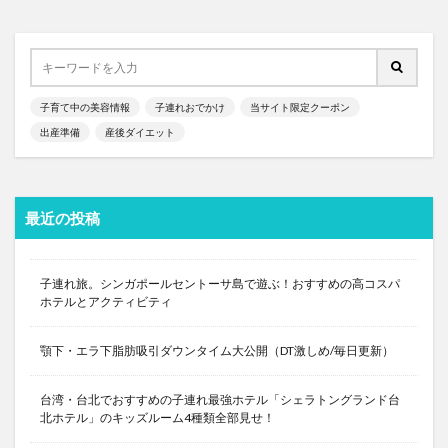
子育て中の美容情報
子連れおでかけ
当サイト限定クーポン
出産準備
産後ダイエット
最近の投稿
子連れ旅。シンガポールセントーサ島で遊ぶ！おすすめの高コスパ
ホテルとアクティビティ
顎下・エラ下脂肪吸引ダウンタイム大公開（DT激しめ/毎日更新）
台湾・台北でおすすめの子連れ最強ホテル「シェラトングランド台
北ホテル」のキッズルーム4種類全部見せ！