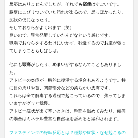
反応はありませんでしたが、それでも
はすごいです。
宿便
腸壁にこびりついていた汚れが出るので、黒っぽかったり、
泥状の便になったり。
そしておならがよく出ます（笑）
臭いので、異常発酵していたんだなという感じです。
職場でおならをするわけにいかず、我慢するのでお腹が張っ
てしまうこともしばしば。
他にも
がしたり、
がするなんてこともありまし
頭痛
めまい
た。
アトピーの炎症が一時的に復活する場合もあるようです。特
に目の周りや首、関節部分などの柔らかい皮膚です。
これらは全て解毒する過程で起こっているので、焦ってしま
いますがグッと我慢。
アトピー症状が出て辛いときは、幹部を温めてみたり、頭痛
の場合はミネラル豊富な自然塩を舐めると緩和されます。
ファスティングの好転反応とは？種類や症状・なぜ起こるの