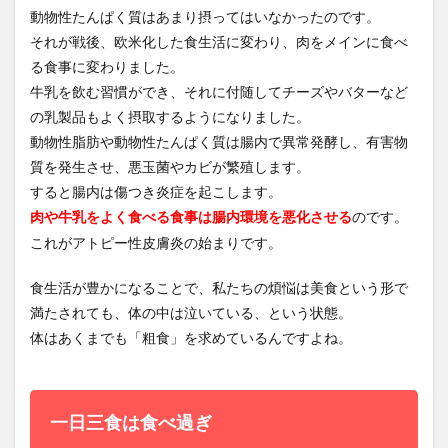
動物性たんぱく質はあまり摂ってはいなかったのです。
それが戦後、欧米化した食生活に変わり、肉をメインに食べ
る食事に変わりました。
牛乳を飲む習慣ができ、それに付随してチーズやバターなど
の乳製品もよく摂取するようになりました。
動物性脂肪や動物性たんぱく質は腸内で異常発酵し、有害物
質を発生させ、悪玉菌やカビが繁殖します。
すると腸内は傷つき炎症を起こします。
のです。
肉や牛乳をよく食べる食事は腸内環境を悪化させる
これがアトピー性皮膚炎の始まりです。
食生活が豊かになることで、私たちの煩悩は美食という形で
満たされても、体の中は泣いている、という状態。
体はあくまでも「粗食」を求めているんですよね。
一日三食は食べ過ぎ