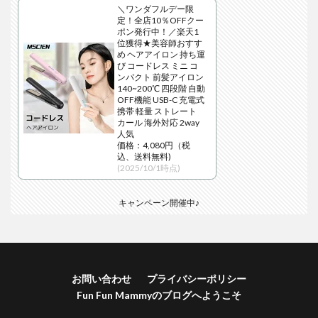
＼ワンダフルデー限
定！全店10％OFFクー
ポン発行中！／楽天1
位獲得★美容師おすす
め ヘアアイロン 持ち運
び コードレス ミニ コ
ンパクト 前髪アイロン
140~200℃ 四段階 自動
OFF機能 USB-C 充電式
携帯 軽量 ストレート
カール 海外対応 2way
人気
価格：4,080円（税
込、送料無料)
(2025/10/1時点)
キャンペーン開催中♪
お問い合わせ
プライバシーポリシー
Fun Fun Mammyのブログへようこそ