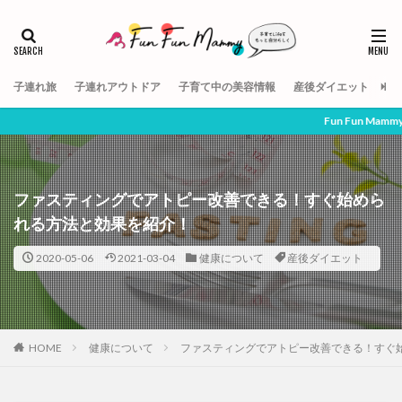
子連れ旅
子連れアウトドア
子育て中の美容情報
産後ダイエット
【
Fun Fun Mammyでは、子育てママ
ファスティングでアトピー改善できる！すぐ始めら
れる方法と効果を紹介！
2020-05-06
2021-03-04
健康について
産後ダイエット
HOME
健康について
ファスティングでアトピー改善できる！すぐ